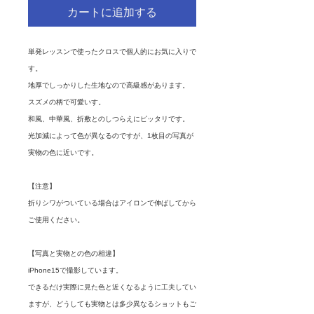
カートに追加する
単発レッスンで使ったクロスで個人的にお気に入りで
す。
地厚でしっかりした生地なので高級感があります。
スズメの柄で可愛いす。
和風、中華風、折敷とのしつらえにピッタリです。
光加減によって色が異なるのですが、1枚目の写真が
実物の色に近いです。
【注意】
折りシワがついている場合はアイロンで伸ばしてから
ご使用ください。
【写真と実物との色の相違】
iPhone15で撮影しています。
できるだけ実際に見た色と近くなるように工夫してい
ますが、どうしても実物とは多少異なるショットもご