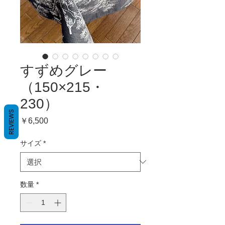
すずめグレー
（150×215・
230）
REVIEWS
価
￥6,500
格
サイズ
*
数量
*