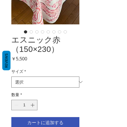
エスニック赤
（150×230）
REVIEWS
価
￥5,500
格
サイズ
*
数量
*
カートに追加する