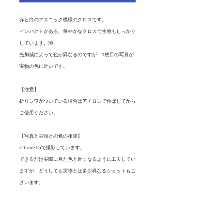
赤と白のエスニック模様のクロスです。
インパクトがある、華やかなクロスで生地もしっかり
しています。￼
光加減によって色が異なるのですが、1枚目の写真が
実物の色に近いです。
【注意】
折りシワがついている場合はアイロンで伸ばしてから
ご使用ください。
【写真と実物との色の相違】
iPhone15で撮影しています。
できるだけ実際に見た色と近くなるように工夫してい
ますが、どうしても実物とは多少異なるショットもご
ざいます。
光の加減や角度によっても色が異なるので、たくさん
撮影しています。