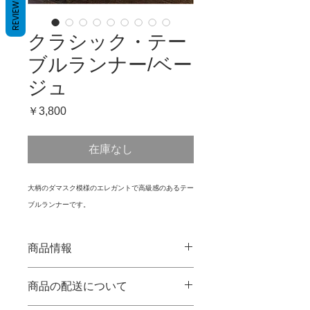
REVIEWS
クラシック・テー
ブルランナー/ベー
ジュ
価
￥3,800
格
在庫なし
大柄のダマスク模様のエレガントで高級感のあるテー
ブルランナーです。
商品情報
■カラー：ベージュ
商品の配送について
■サイズ：180cmx32cm
■生産地：中国