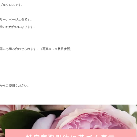
ブルクロスです。
商品によっては直射
と色落ちや変色する
リー、ベージュ色です。
着いた色合いになります。
記載商品は輸入品の
様・価格を予告なく
予めご了承ください
器にも組み合わせられます。（写真５，６枚目参照）
からご使用ください。