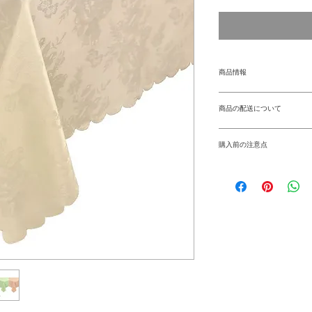
商品情報
■サイズ：135cm×24
商品の配送について
■生産地：中国
■素材・成分：ポリエ
【お届け日数】
■パッケージ：個別P
購入前の注意点
土日を除いて3日～
■製造年：2022
すm(__)m
■商品の色味の違い
■商品札：無し
真編集によって多少
返品に関しては、商
付けておりませんの
個体差により、表示
ります。
予めご了承ください
イメージ画像内の小
ん。