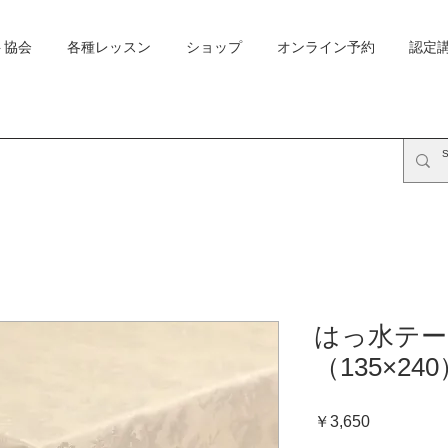
ト協会
各種レッスン
ショップ
オンライン予約
認定
はっ水テー
（135×240
価
￥3,650
格