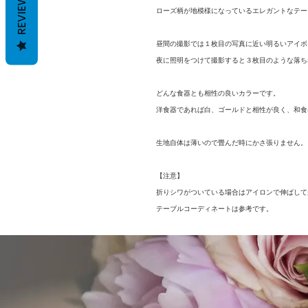
REVIEWS
ローズ柄が地模様になっているエレガントなテー
昼間の撮影では１枚目の写真に近い明るいアイボ
夜に照明をつけて撮影すると３枚目のような落ち
どんな食器とも相性の良いカラーです。
洋食器であれば白、ゴールドと相性が良く、和食
生地自体は薄いので畳んだ時にかさ張りません。
【注意】
折りシワがついている場合はアイロンで伸ばして
テーブルコーディネートは参考です。