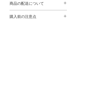
商品の配送について
【お届け日数】
購入前の注意点
土日を除いて3日～5日程度みていただ
けると幸いですm(__)m
■商品の色味の違い等に関しては、撮
商品情報
影した時間帯や写真編集によって多少
のズレもございます。
■サイズ：48cm×150cm
返品に関しては、商品に欠陥がある場
合を除いては受け付けておりませんの
でご了承下さいませ。
手作りの製品であることをご理解の上
ご購入をお願い致します。
特定商取引法に基づく表示
イメージ画像内の小物・植物は、商品
には含まれません。
商品によっては直射日光の当たる場所
SNSでも情報発信中★
や屋外で使用すると色落ちや変色する
場合があります。
返品に関しては、商品に欠陥がある場
合を除いては受け付けておりませんの
でご了承下さいませ。