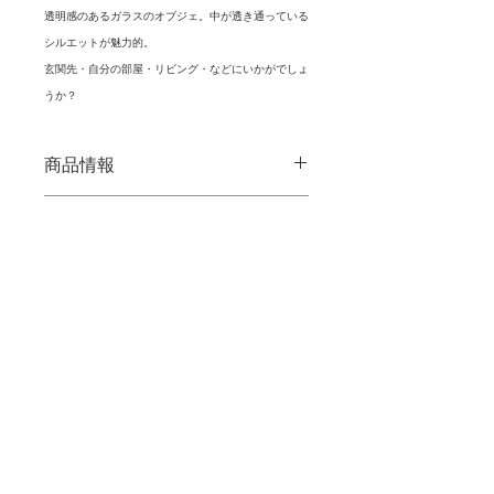
透明感のあるガラスのオブジェ。中が透き通っている
シルエットが魅力的。
玄関先・自分の部屋・リビング・などにいかがでしょ
うか？
商品情報
■サイズ：80×40×H120mm
商品の配送について
■素材・成分：ガラス/ソーダ石灰ガラ
ス
【お届け日数】
■生産地：中国
購入前の注意点
土日を除いて3日～１週間程度
■商品の色味の違い等に関しては、撮
影した時間帯や写真編集によって多少
のズレもございます。
返品に関しては、商品に欠陥がある場
合を除いては受け付けておりませんの
でご了承下さいませ。
特定商取引法に基づく表示
個体差により、表示サイズが実際と多