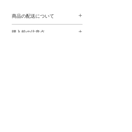
商品の配送について
【お届け日数】
購入前の注意点
土日を除いて3日～5日程度みていただ
けると幸いですm(__)m
■商品の色味の違い等に関しては、撮
商品情報
影した時間帯や写真編集によって多少
のズレもございます。
■サイズ：25cm×220cm
返品に関しては、商品に欠陥がある場
合を除いては受け付けておりませんの
でご了承下さいませ。
個体差により、表示サイズが実際と多
少異なる場合があります。
特定商取引法に基づく表示
予めご了承ください。
イメージ画像内の小物・植物は、商品
には含まれません。
商品によっては直射日光の当たる場所
SNSでも情報発信中★
や屋外で使用すると色落ちや変色する
場合があります。
記載商品は輸入品の為、やむを得ず欠