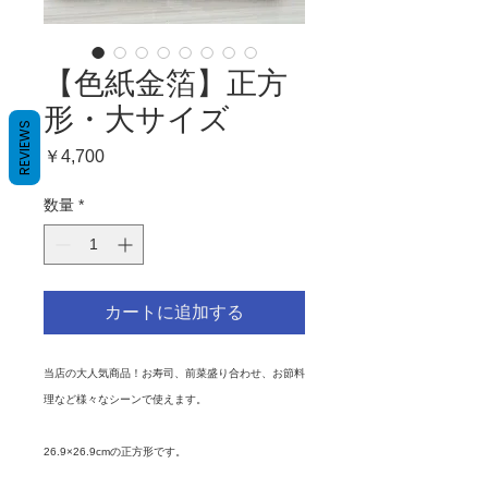
【色紙金箔】正方
形・大サイズ
REVIEWS
価
￥4,700
格
数量
*
カートに追加する
当店の大人気商品！お寿司、前菜盛り合わせ、お節料
理など様々なシーンで使えます。
26.9×26.9cmの正方形です。