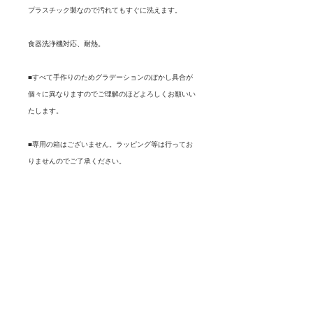
プラスチック製なので汚れてもすぐに洗えます。
食器洗浄機対応、耐熱。
■すべて手作りのためグラデーションのぼかし具合が
個々に異なりますのでご理解のほどよろしくお願いい
たします。
■専用の箱はございません。ラッピング等は行ってお
りませんのでご了承ください。
商品の配送について
【お届け日数】
購入前の注意点
毎週木曜日に注文締め切り。翌週月曜
日（祝日の場合は火曜日）に発送いた
■商品の色味の違い等に関しては、撮
します。
影した時間帯や写真編集によって多少
在庫がない場合は再入荷まで2週間～3
のズレもございます。
週間お時間をいただきます。（肺版商