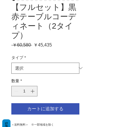
【フルセット】黒
赤テーブルコーデ
ィネート（2タイ
プ）
通
セ
 ￥60,580 
￥45,435
常
ー
価
ル
タイプ
*
格
価
格
数量
*
カートに追加する
＜送料無料＞ ※一部地域を除く