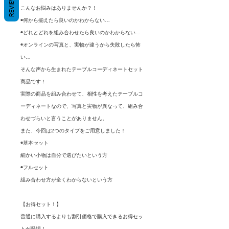
REVIEWS
こんなお悩みはありませんか？！
◉何から揃えたら良いのかわからない…
◉どれとどれを組み合わせたら良いのかわからない…
◉オンラインの写真と、実物が違うから失敗したら怖
い…
そんな声から生まれたテーブルコーディネートセット
商品です！
実際の商品を組み合わせて、相性を考えたテーブルコ
ーディネートなので、写真と実物が異なって、組み合
わせづらいと言うことがありません。
また、今回は2つのタイプをご用意しました！
◉基本セット
細かい小物は自分で選びたいという方
◉フルセット
組み合わせ方が全くわからないという方
【お得セット！】
普通に購入するよりも割引価格で購入できるお得セッ
トが登場！