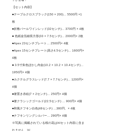
【セット内容】
■テーブルクロスブラック(150 × 200)… 5500円 ×1
枚
■折敷パールワインレッド(32センチ)… 3700円 × 4枚
■ 色紙金箔細長方形(33 × 7.5センチ)… 2000円× 2枚
■Apex 23センチプレート… 2500円× 4枚
■Apex 15センチプレート(高さ4.5センチ)… 1600円×
4枚
■ 3.5寸朱色ぼかし内金(10.2 × 10.2 × 10.4センチ)…
1950円× 4個
■カクテルグラスレッド(7.7 × 7.7センチ)… 1200円×
4個
■箸置き赤絵(7 × 2センチ)… 250円× 4個
■箸クラシックゴールド(22.5センチ) … 900円× 4個
■和風ナフキン白色(48センチ) …380円、× 4枚
■ナフキンリングシルバー… 290円× 4個
※写真に掲載されている桜の花は￼セット内容に含ま
れません。￼