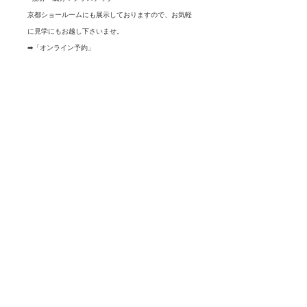
京都ショールームにも展示しておりますので、お気軽
に見学にもお越し下さいませ。
➡︎「オンライン予約」
【注意事項】
※食べ物を直接載せる食器ではないため、食器洗浄機
の使用や、強く擦り洗いする事はお勧めしません。
※メーカーのブランド箱はございません。
※商品の写真転載は固くお断りいたします。
購入前の注意点
■商品の色味の違い等に関しては、撮
商品の配送について
影した時間帯や写真編集によって多少
のズレもございます。
土、日、祝日を除いて2〜3日以内に発
返品に関しては、商品に欠陥がある場
送いたします。お急ぎの場合はご連絡
合を除いては受け付けておりませんの
をお願いいたします。
でご了承下さいませ。
品切れの場合は、必要数をご連絡いた
だければ取り寄せます。
個体差により、表示サイズが実際と多