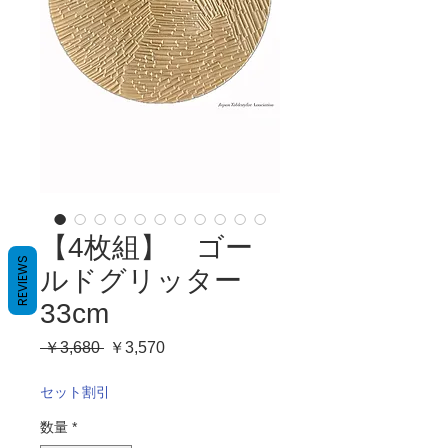
【4枚組】 ゴー
REVIEWS
ルドグリッター
33cm
通
セ
 ￥3,680 
￥3,570
常
ー
価
ル
セット割引
格
価
数量
*
格