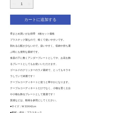
カートに追加する
🉐まとめ買いがお得🉐 4枚セット価格
プラスチック製なので、軽くて使いやすいです。
割れる心配が少ないので、扱いやすく、収納や持ち運
ぶ時にも便利な素材です。
食器の下に敷くアンダープレートとしてや、お花を飾
るプレートとしてもお使いいただけます。
ゴールドのクリッターのラメ素材で、とってもキラキ
ラしていて綺麗です！
テーブルコーディネートに使うと華やかになります。
テーブルコーディネートだけでなく、小物を置く土台
や小物を飾るプレートとして最適です！
質感などは、動画を参照にしてください。
■サイズ：W 33XH2cm
■素材・成分：プラスチック