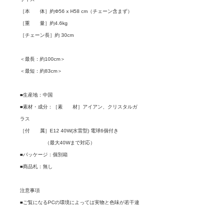
［本 体］約Φ56 x H58 cm（チェーン含まず）
［重 量］約4.6kg
［チェーン長］約 30cm
＜最長：約100cm＞
＜最短：約83cm＞
■生産地：中国
■素材・成分：［素 材］アイアン、クリスタルガ
ラス
［付 属］E12 40W(水雷型) 電球6個付き
（最大40Wまで対応）
■パッケージ：個別箱
■商品札：無し
注意事項
■ご覧になるPCの環境によっては実物と色味が若干違
ってみえる場合があります。