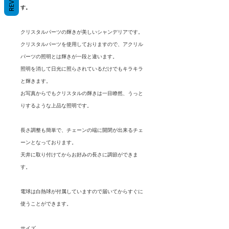
す。
クリスタルパーツの輝きが美しいシャンデリアです。
クリスタルパーツを使用しておりますので、アクリル
パーツの照明とは輝きが一段と違います。
照明を消して日光に照らされているだけでもキラキラ
と輝きます。
お写真からでもクリスタルの輝きは一目瞭然、うっと
りするような上品な照明です。
長さ調整も簡単で、チェーンの端に開閉が出来るチェ
ーンとなっております。
天井に取り付けてからお好みの長さに調節ができま
す。
電球は白熱球が付属していますので届いてからすぐに
使うことができます。
サイズ