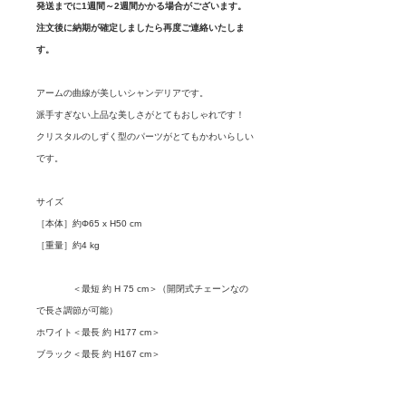
発送までに1週間～2週間かかる場合がございます。
注文後に納期が確定しましたら再度ご連絡いたしま
す。
アームの曲線が美しいシャンデリアです。
派手すぎない上品な美しさがとてもおしゃれです！
クリスタルのしずく型のパーツがとてもかわいらしい
です。
サイズ
［本体］約Φ65 x H50 cm
［重量］約4 kg
＜最短 約 H 75 cm＞（開閉式チェーンなの
で長さ調節が可能）
ホワイト＜最長 約 H177 cm＞
ブラック＜最長 約 H167 cm＞