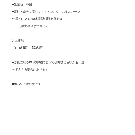
■生産地：中国
■素材・成分：素材：アイアン、クリスタルパーツ
付属：E12 40W(水雷型) 電球6個付き
（最大40Wまで対応）
注意事項
【LED対応】【室内用】
■ご覧になるPCの環境によっては実物と色味が若干違
ってみえる場合があります。
■組み立てが必要です。
■LED使用可能ですが、調光タイプのスイッチ、ホタ
ルスイッチには対応しておりません。
チラつきなどの原因となります。
ご購入の前に取り付け場所のスイッチをご確認くださ
い。
調光タイプのスイッチでご使用の場合は白熱球電球を