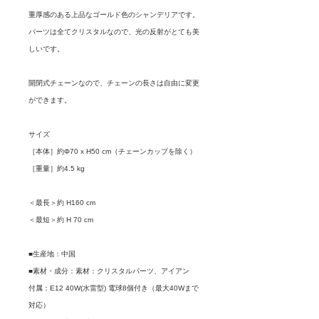
重厚感のある上品なゴールド色のシャンデリアです。
パーツは全てクリスタルなので、光の反射がとても美
しいです。
開閉式チェーンなので、チェーンの長さは自由に変更
ができます。
サイズ
［本体］約Φ70 x H50 cm（チェーンカップを除く）
［重量］約4.5 kg
＜最長＞約 H160 cm
＜最短＞約 H 70 cm
■生産地：中国
■素材・成分：素材：クリスタルパーツ、アイアン
付属：E12 40W(水雷型) 電球8個付き（最大40Wまで
対応）