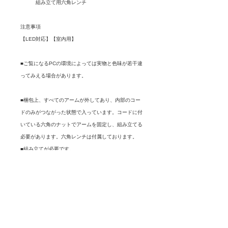
組み立て用六角レンチ
注意事項
【LED対応】【室内用】
■ご覧になるPCの環境によっては実物と色味が若干違
ってみえる場合があります。
■梱包上、すべてのアームが外してあり、内部のコー
ドのみがつながった状態で入っています。コードに付
いている六角のナットでアームを固定し、組み立てる
必要があります。六角レンチは付属しております。
■組み立てが必要です。
■LED使用可能ですが、調光タイプのスイッチ、ホタ
ルスイッチには対応しておりません。
チラつきなどの原因となります。
ご購入の前に取り付け場所のスイッチをご確認くださ
い。