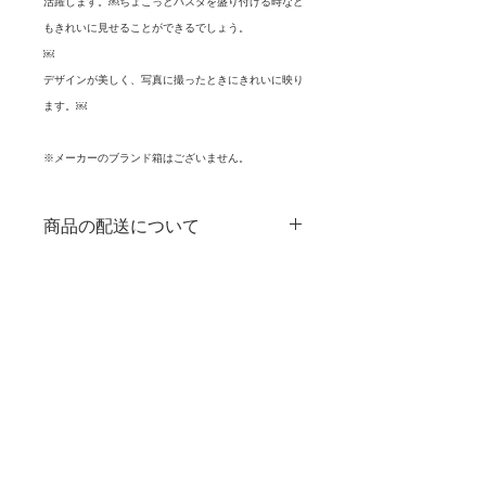
活躍します。￼ちょこっとパスタを盛り付ける時など
もきれいに見せることができるでしょう。
￼
デザインが美しく、写真に撮ったときにきれいに映り
ます。￼
※メーカーのブランド箱はございません。
商品の配送について
品切れの場合は、必要数をご連絡いた
購入前の注意点
だければ取り寄せます。
お時間がかかることをご了承の上、ご
■商品の色味の違い等に関しては、撮
購入をお願いいたしますm(__)m
商品情報
影した時間帯や写真編集によって多少
のズレもございます。
■商品サイズ：D15×H4.5
返品に関しては、商品に欠陥がある場
合を除いては受け付けておりませんの
でご了承下さいませ。
個体差により、表示サイズが実際と多