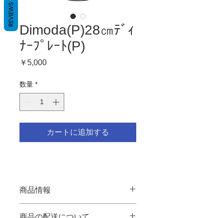
REVIEWS
Dimoda(P)28㎝ﾃﾞｨ
ﾅｰﾌﾟﾚｰﾄ(P)
価
￥5,000
格
数量
*
カートに追加する
商品情報
■商品サイズ：D27.8×H3.4
商品の配送について