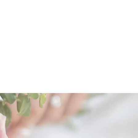
等に関しては、撮影した時間帯や写
のズレもございます。
品に欠陥がある場合を除いては受け
でご了承下さいませ。
サイズが実際と多少異なる場合があ
。
物・植物は、商品には含まれませ
日光の当たる場所や屋外で使用する
場合があります。
為、やむを得ず欠品・廃番・商品仕
変更する場合があります。
。