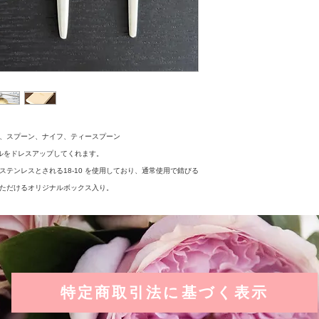
■商品の色味の違い
真編集によって多少
返品に関しては、商
付けておりませんの
個体差により、表示
ります。
予めご了承ください
、スプーン、ナイフ、ティースプーン
イメージ画像内の小
ルをドレスアップしてくれます。
ん。
テンレスとされる18-10 を使用しており、通常使用で錆びる
ただけるオリジナルボックス入り。
商品によっては直射
と色落ちや変色する
記載商品は輸入品の
様・価格を予告なく
予めご了承ください
特定商取引法に基づく表示