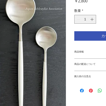
価
￥2,800
格
数量
*
カ
商品情報
■商品サイズ：
商品の配送について
ディナーフォーク 約1
ディナースプーン 約1
【お届け日数】
ディナーナイフ 約19.
購入前の注意点
土日を除いて3日～
ティースプーン 約12.
※日本国内での保険
ケース 約18 x 24.5 x
了しております。
■素材・成分：高級ステ
※食洗器使用可。個
耐熱温度 300℃
しまうものもありま
■生産地：中国