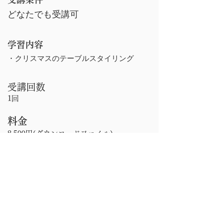
どなたでも受講可
学習内容
・クリスマスのテーブルスタイリング
受講回数
1回
料金
​8,500円(ダウンロードファイル)
(JTA正会員は7,500円)
【動画】お正月のテーブルス
タイリング
■受講条件
どなたでも受講可