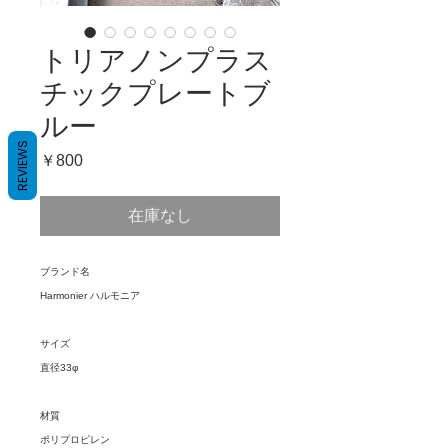
トリアノンプラス
チックプレートブ
ルー
REVIEWS
価
￥800
格
在庫なし
ブランド名
Harmonier ハルモニア
サイズ
直径33φ
材質
ポリプロピレン