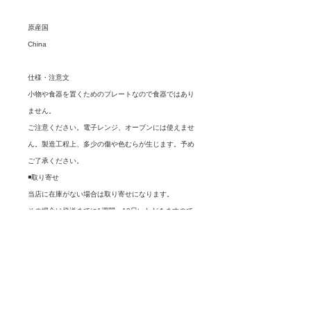
原産国
China
仕様・注意文
小物や食器を置くためのプレートなので食器ではあり
ません。
ご注意ください。電子レンジ、オーブンには使えませ
ん。製造工程上、多少の傷や色むらが生じます。予め
ご了承ください。
◾️取り寄せ
当店に在庫がない場合は取り寄せになります。
その場合は発送までに1週間〜10日いただきますので
ご理解の程よろしくお願いします。
◾️食器の箱について
専用の箱はございません。ラッピング等も行っており
ませんので、ご理解の上ご購入くださいませm(__)m